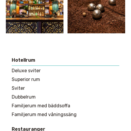
Hotellrum
Huvudmeny
Deluxe sviter
Superior rum
Sviter
Dubbelrum
Familjerum med bäddsoffa
Familjerum med våningssäng
Restauranger