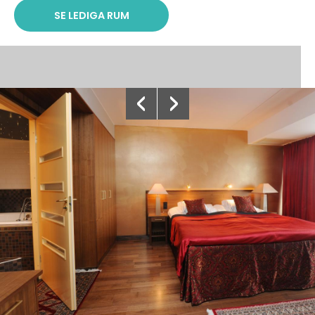
SE LEDIGA RUM
‹
›