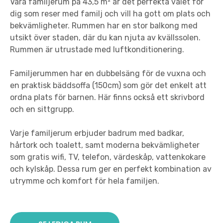
Våra familjerum på 43,5 m² är det perfekta valet för
dig som reser med familj och vill ha gott om plats och
bekvämligheter. Rummen har en stor balkong med
utsikt över staden, där du kan njuta av kvällssolen.
Rummen är utrustade med luftkonditionering.
Familjerummen har en dubbelsäng för de vuxna och
en praktisk bäddsoffa (150cm) som gör det enkelt att
ordna plats för barnen. Här finns också ett skrivbord
och en sittgrupp.
Varje familjerum erbjuder badrum med badkar,
hårtork och toalett, samt moderna bekvämligheter
som gratis wifi, TV, telefon, värdeskåp, vattenkokare
och kylskåp. Dessa rum ger en perfekt kombination av
utrymme och komfort för hela familjen.