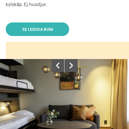
kylskåp. Ej husdjur.
SE LEDIGA RUM
‹
›