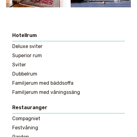
Hotellrum
Huvudmeny
Deluxe sviter
Superior rum
Sviter
Dubbelrum
Familjerum med bäddsoffa
Familjerum med våningssäng
Restauranger
Compagniet
Festvåning
Garden