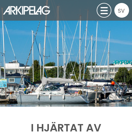
Hoppa
Select
till
your
huvudinnehåll
langua
I HJÄRTAT AV