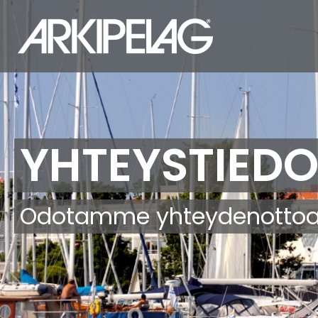
Hyppää
pääsisältöön
YHTEYSTIEDO
Odotamme yhteydenottoa