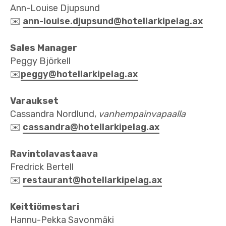
Ann-Louise Djupsund
✉️
ann-louise.djupsund@hotellarkipelag.ax
Sales Manager
Peggy Björkell
✉️
peggy@hotellarkipelag.ax
Varaukset
Cassandra Nordlund,
vanhempainvapaalla
✉️
cassandra@hotellarkipelag.ax
Ravintolavastaava
Fredrick Bertell
✉️
restaurant@hotellarkipelag.ax
Keittiömestari
Hannu-Pekka Savonmäki