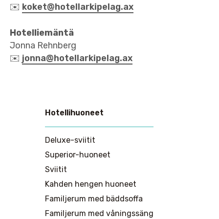
✉️
koket@hotellarkipelag.ax
Hotelliemäntä
Jonna Rehnberg
✉️
jonna@hotellarkipelag.ax
Hotellihuoneet
Huvudmeny
Deluxe-sviitit
Superior-huoneet
Sviitit
Kahden hengen huoneet
Familjerum med bäddsoffa
Familjerum med våningssäng