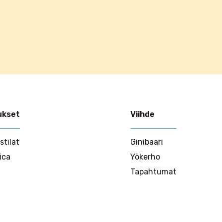
ukset
Viihde
stilat
Ginibaari
ica
Yökerho
Tapahtumat