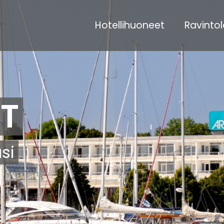
Hotellihuoneet
Ravintol
Huvudmeny
(nivå
1)
T
si