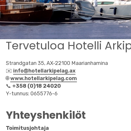
Tervetuloa Hotelli Arki
Strandgatan 35, AX-22100 Maarianhamina
✉️
info@hotellarkipelag.ax
🌐
www.hotellarkipelag.com
📞
+358 (0)18 24020
Y-tunnus: 0655776-6
Yhteyshenkilöt
Toimitusjohtaja