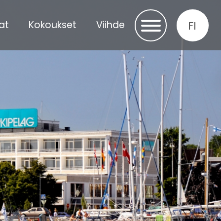
Select
at
Kokoukset
Viihde
your
language